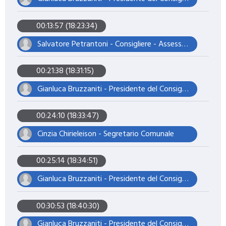
00:13:57 (18:23:34)
Salvatore Petrantoni - Consigliere - Assessore
00:21:38 (18:31:15)
Gianluca Bruzzaniti - Presidente del Consiglio
00:24:10 (18:33:47)
Cinzia Chirieleison - Segretario Comunale
00:25:14 (18:34:51)
Gianluca Bruzzaniti - Presidente del Consiglio
00:30:53 (18:40:30)
Gianluca Bruzzaniti - Presidente del Consiglio