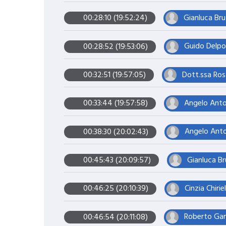
Gianluca Bru
00:28:10 (19:52:24)
Guido Delpop
00:28:52 (19:53:06)
Dott.ssa Rosa
00:32:51 (19:57:05)
Angelo Anton
00:33:44 (19:57:58)
Angelo Anton
00:38:30 (20:02:43)
Gianluca Br
00:45:43 (20:09:57)
Cinzia Chiri
00:46:25 (20:10:39)
Roberto Gam
00:46:54 (20:11:08)