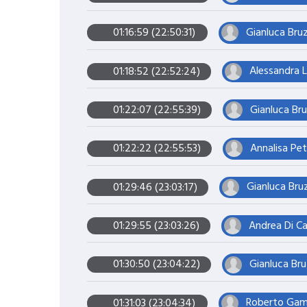
Gianluca Bruz
01:16:59 (22:50:31)
Alessandra L
01:18:52 (22:52:24)
Gianluca Bru
01:22:07 (22:55:39)
Annalisa Pet
01:22:22 (22:55:53)
Gianluca Bruz
01:29:46 (23:03:17)
Andrea Di Car
01:29:55 (23:03:26)
Gianluca Bru
01:30:50 (23:04:22)
Roberto Gamb
01:31:03 (23:04:34)