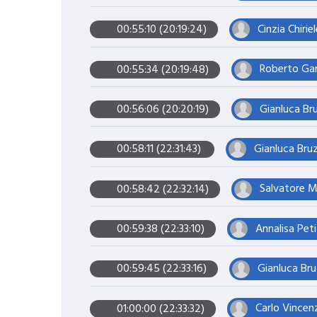
Cinzia Chiri
00:55:10 (20:19:24)
Roberto Gam
00:55:34 (20:19:48)
Gianluca Bru
00:56:06 (20:20:19)
Gianluca Bruz
00:58:11 (22:31:43)
Salvatore M
00:58:42 (22:32:14)
Annalisa Peti
00:59:38 (22:33:10)
Gianluca Bru
00:59:45 (22:33:16)
Carlo Vincenz
01:00:00 (22:33:32)