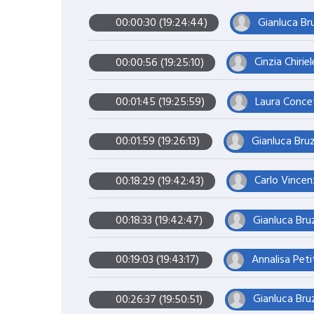
Gianluca Bru
00:00:30 (19:24:44)
Cinzia Chiri
00:00:56 (19:25:10)
Laura Concet
00:01:45 (19:25:59)
Gianluca Bruz
00:01:59 (19:26:13)
Carlo Vincenz
00:18:29 (19:42:43)
Gianluca Bruz
00:18:33 (19:42:47)
Annalisa Peti
00:19:03 (19:43:17)
Gianluca Bruz
00:26:37 (19:50:51)